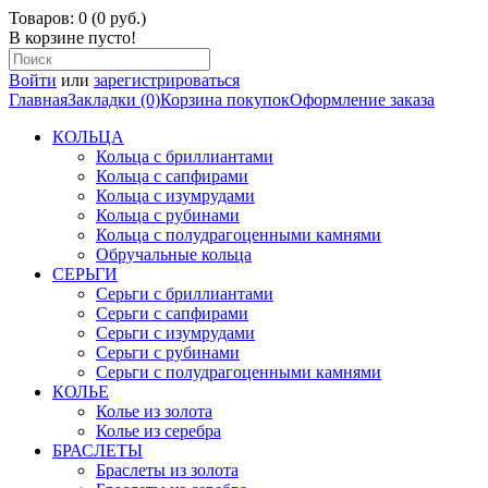
Товаров: 0 (0 руб.)
В корзине пусто!
Войти
или
зарегистрироваться
Главная
Закладки (0)
Корзина покупок
Оформление заказа
КОЛЬЦА
Кольца с бриллиантами
Кольца с сапфирами
Кольца с изумрудами
Кольца с рубинами
Кольца с полудрагоценными камнями
Обручальные кольца
СЕРЬГИ
Серьги с бриллиантами
Серьги с сапфирами
Серьги с изумрудами
Серьги с рубинами
Серьги с полудрагоценными камнями
КОЛЬЕ
Колье из золота
Колье из серебра
БРАСЛЕТЫ
Браслеты из золота