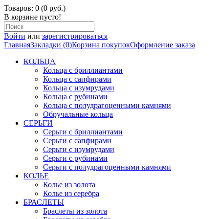
Товаров: 0 (0 руб.)
В корзине пусто!
Войти
или
зарегистрироваться
Главная
Закладки (0)
Корзина покупок
Оформление заказа
КОЛЬЦА
Кольца с бриллиантами
Кольца с сапфирами
Кольца с изумрудами
Кольца с рубинами
Кольца с полудрагоценными камнями
Обручальные кольца
СЕРЬГИ
Серьги с бриллиантами
Серьги с сапфирами
Серьги с изумрудами
Серьги с рубинами
Серьги с полудрагоценными камнями
КОЛЬЕ
Колье из золота
Колье из серебра
БРАСЛЕТЫ
Браслеты из золота